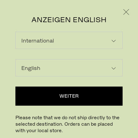
PRIVATKUNDE
GESCHÄFTSKUNDE
ANZEIGEN ENGLISH
STEHTISCHE
Stehtische sind Treffpunkte zum Lachen, zur
Feier der Kameradschaft und geselligen
Momente des Lebens.
WEITER
ESSTISCHE
BÜROTISCHE
COUCH- UND BEISTELLTISCHE
STEHTISCHE
TISCHE
Please note that we do not ship directly to the
selected destination. Orders can be placed
with your local store.
Filter anzeigen