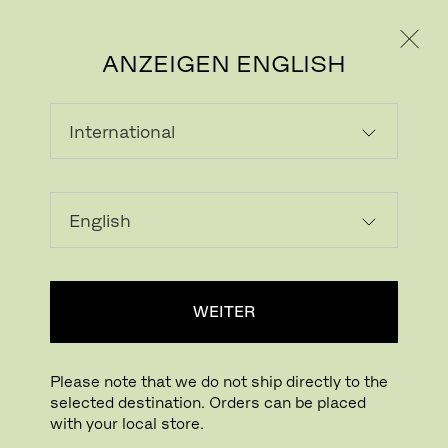
PRIVATKUNDE
GESCHÄFTSKUNDE
ANZEIGEN ENGLISH
MINIATUREN
VASEN & TÖPFE
KERZENHALTER
POLSTER & KISSEN
TEPPICHE & MATTEN
SPIEGEL
MINIATUREN
AUFBEWAHREN & ORGANISIEREN
WEITER
SCHNEIDEBRETTER & TABLETTS
KÜCHENZUBEHÖR
WEITERES
ACCESSOIRES
Please note that we do not ship directly to the
selected destination. Orders can be placed
with your local store.
Filter anzeigen