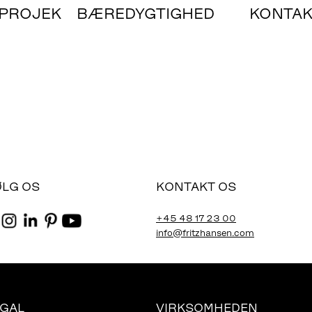
PROJEK
BÆREDYGTIGHED
KONTA
ØLG OS
KONTAKT OS
+45 48 17 23 00
info@fritzhansen.com
EGAL
VIRKSOMHEDEN