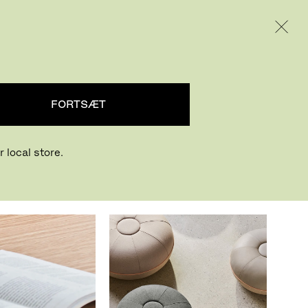
INTERNATIONAL / EUR – DANISH
PRODUKTER
INSPIRATION
OM OS
FORTSÆT
 local store.