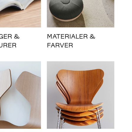
GER &
MATERIALER &
URER
FARVER