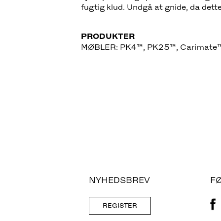
fugtig klud. Undgå at gnide, da dett
MØBLER: PK4™, PK25™, Carimate
NYHEDSBREV
F
REGISTER