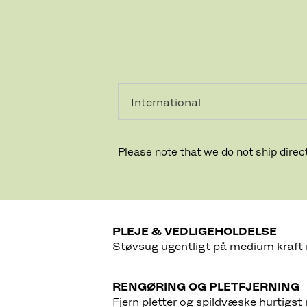
PRIVAT
PROFESSIONEL
Please note that we do not ship direct
Flagline er lavet af 100 % naturlige
Flaglinen, som Fritz Hansen bruger 
produceres i Danmark.
Støvsug ugentligt på medium kraft
Fjern pletter og spildvæske hurtigs