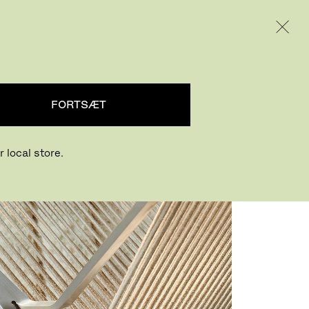
INTERNATIONAL / EUR – DANISH
PRODUKTER
INSPIRATION
OM OS
FORTSÆT
 local store.