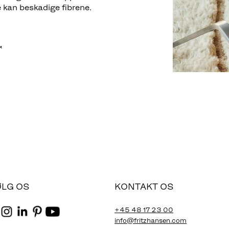
e kan beskadige fibrene.
™
ØLG OS
KONTAKT OS
+45 48 17 23 00
info@fritzhansen.com