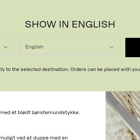
SHOW IN ENGLISH
ly to the selected destination. Orders can be placed with your
 hørlinnedfibre med en nylonkerne.
på Poul Kjærholm stole,
 med et blødt børstemundstykke.
t muligt ved at duppe med en