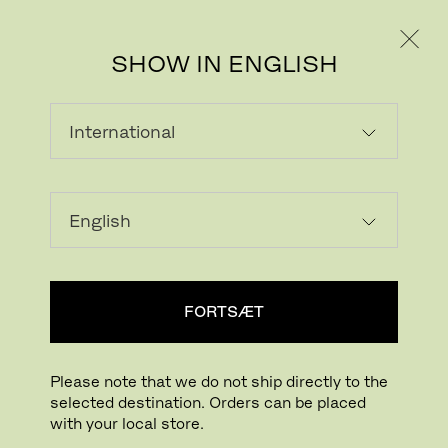
PRIVAT
PROFESSIONEL
SHOW IN ENGLISH
MY SENSE OF COLOUR
Udforsk en ny verden af farver gennem en
række kreative personligheder, der forholder
sig til den ikoniske Serie 7™ opdaterede
farveskala, specialdesignet og kurateret af
Carla Sozzani.
FORTSÆT
Please note that we do not ship directly to the
selected destination. Orders can be placed
with your local store.