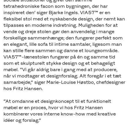
tetrahedroniske facon som bygningen, der har
inspireret den’ siger Bjarke Ingels. VIA57™ er en
fleksibel stol med et nyskabende design, der nemt kan
tilpasses en moderne indretning. Muligheden for at
vende og dreje stolen gør den anvendelig i mange
forskellige sammenhænge; den fungerer perfekt som
en elegant, lille sofa til intime samtaler, ligesom man
kan stille flere sammen og danne et loungeområde.
VIA57™-lænestolen fungerer på én og samme tid
som et skulpturelt stykke design og et behageligt
møbel. “Vi går aldrig bare i gang med at producere,
når vi modtager et designforslag. Alt foregår i et tæt
samarbejde,” siger Marie-Louise Høstbo, chefdesigner
hos Fritz Hansen.
“At omdanne et designkoncept til et funktionelt
møbel er en proces, hvor vi hos Fritz Hansen
kombinerer vores interne know-how med kreative
idéer og forslag.”