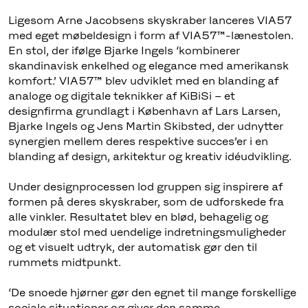
Ligesom Arne Jacobsens skyskraber lanceres VIA57
med eget møbeldesign i form af VIA57™-lænestolen.
En stol, der ifølge Bjarke Ingels ‘kombinerer
skandinavisk enkelhed og elegance med amerikansk
komfort.’ VIA57™ blev udviklet med en blanding af
analoge og digitale teknikker af KiBiSi – et
designfirma grundlagt i København af Lars Larsen,
Bjarke Ingels og Jens Martin Skibsted, der udnytter
synergien mellem deres respektive succes’er i en
blanding af design, arkitektur og kreativ idéudvikling.
Under designprocessen lod gruppen sig inspirere af
formen på deres skyskraber, som de udforskede fra
alle vinkler. Resultatet blev en blød, behagelig og
modulær stol med uendelige indretningsmuligheder
og et visuelt udtryk, der automatisk gør den til
rummets midtpunkt.
‘De snoede hjørner gør den egnet til mange forskellige
sociale situationer og giver den samme