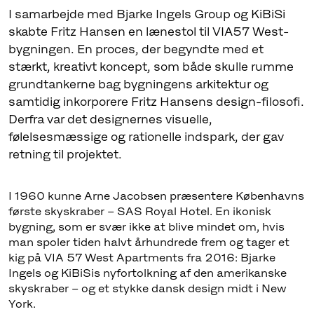
I samarbejde med Bjarke Ingels Group og KiBiSi
skabte Fritz Hansen en lænestol til VIA57 West-
bygningen. En proces, der begyndte med et
stærkt, kreativt koncept, som både skulle rumme
grundtankerne bag bygningens arkitektur og
samtidig inkorporere Fritz Hansens design-filosofi.
Derfra var det designernes visuelle,
følelsesmæssige og rationelle indspark, der gav
retning til projektet.
I 1960 kunne Arne Jacobsen præsentere Københavns
første skyskraber – SAS Royal Hotel. En ikonisk
bygning, som er svær ikke at blive mindet om, hvis
man spoler tiden halvt århundrede frem og tager et
kig på VIA 57 West Apartments fra 2016: Bjarke
Ingels og KiBiSis nyfortolkning af den amerikanske
skyskraber – og et stykke dansk design midt i New
York.