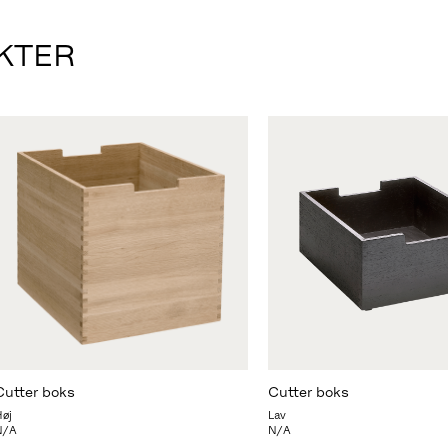
KTER
Cutter boks
Cutter boks
Høj
Lav
N/A
N/A