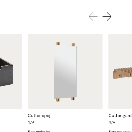
Cutter spejl
Cutter gar
N/A
N/A
Flere varianter
Flere varianter