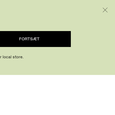
INTERNATIONAL / EUR – DANISH
PRODUKTER
INSPIRATION
OM OS
FORTSÆT
 local store.