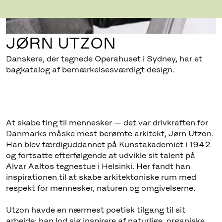
JØRN UTZON
Danskere, der tegnede Operahuset i Sydney, har et
bagkatalog af bemærkelsesværdigt design.
At skabe ting til mennesker — det var drivkraften for
Danmarks måske mest berømte arkitekt, Jørn Utzon.
Han blev færdiguddannet på Kunstakademiet i 1942
og fortsatte efterfølgende at udvikle sit talent på
Alvar Aaltos tegnestue i Helsinki. Her fandt han
inspirationen til at skabe arkitektoniske rum med
respekt for mennesker, naturen og omgivelserne.
Utzon havde en nærmest poetisk tilgang til sit
arbejde; han lod sig inspirere af naturlige, organiske