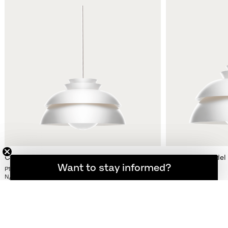
Concert™ Pendel
Concert™ Pendel
Want to stay informed?
Hold dig opdateret
P1, Ø 320 mm
P3, Ø 550 mm
N/A
N/A
Flere varianter
Flere varianter