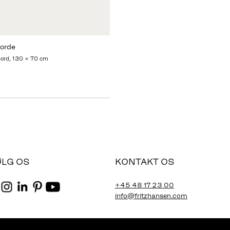
orde
ord, 130 x 70 cm
ØLG OS
KONTAKT OS
+45 48 17 23 00
info@fritzhansen.com