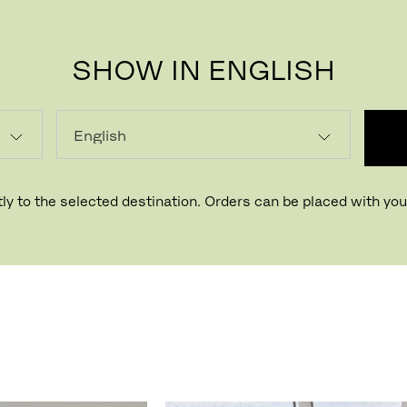
SHOW IN ENGLISH
BORDE
eret kollektion af Paul
ly to the selected destination. Orders can be placed with your
at skabe slanke designs,
strukturerede
 er bordet et billede på rå,