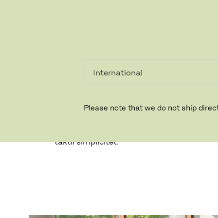
PRIVAT
PROFESSIONEL
PLANNER™ 
Planner™ sofabordene er en del af en relanc
Please note that we do not ship direct
McCobb, en legendarisk designer kendt for 
hvor form kommer efter funktion. Med sin 
marmoroverflade og pulverlakerede stålstel,
taktil simplicitet.