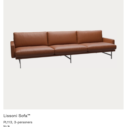
Lissoni Sofa™
PL113, 3-personers
N/A