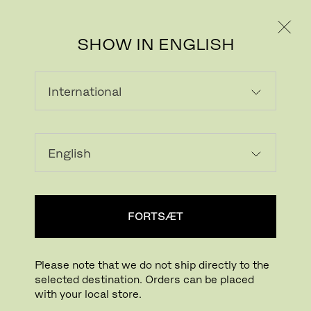
PRIVAT
PROFESSIONEL
SHOW IN ENGLISH
LISSONI™ SOFA
Lissoni™ sofaen er en sofistikeret, moderne
sofa, der tilføjer en behørig dosis af komfort
og luksus til dagligdagen. Sofaen, designet
af Piero Lissoni, er karakteriseret ved sine
rene linjer og fejlfri detaljer. Dens
bemærkelsesværdige udtryk tilføjer karakter
og stil til ethvert rum.
FORTSÆT
Please note that we do not ship directly to the
selected destination. Orders can be placed
with your local store.