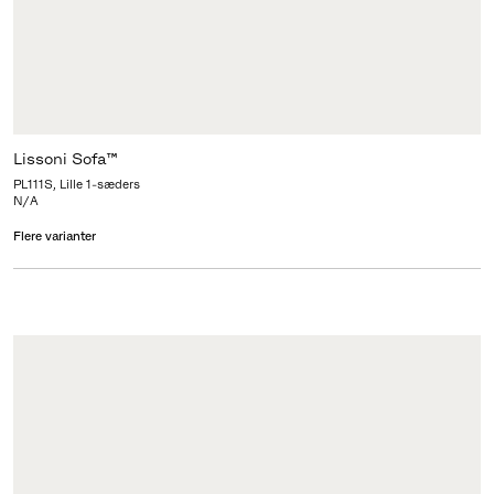
Lissoni Sofa™
PL111S, Lille 1-sæders
N/A
Flere varianter