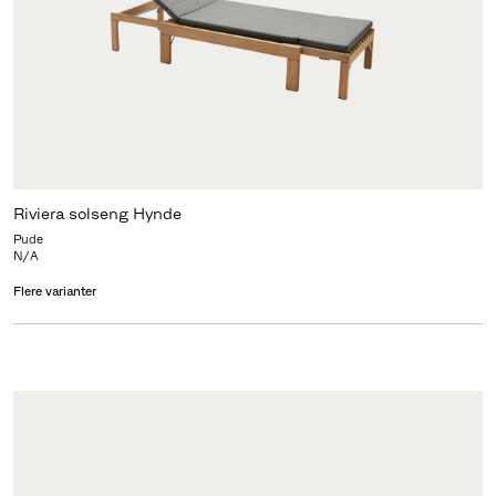
Riviera solseng Hynde
Pude
N/A
Flere varianter