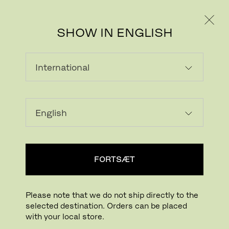
PRIVAT
PROFESSIONEL
SHOW IN ENGLISH
ALLE HYNDER OG
PUDER
Smukke hynder og puder, der er skabt til at
leve under åben himmel – dag og nat.
FORTSÆT
Vis filter
Please note that we do not ship directly to the
selected destination. Orders can be placed
with your local store.