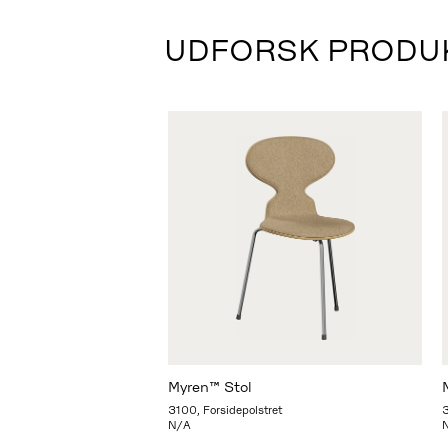
UDFORSK PRODUK
Myren™ Stol
3100, Forsidepolstret
3
N/A