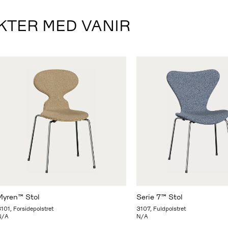
TER MED VANIR
Myren™ Stol
Serie 7™ Stol
101, Forsidepolstret
3107, Fuldpolstret
N/A
N/A