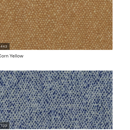
443
Corn Yellow
733