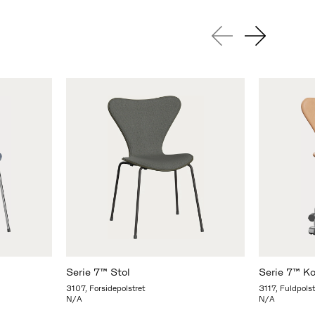
Serie 7™ Stol
Serie 7™ Ko
3107, Forsidepolstret
3117, Fuldpolst
N/A
N/A