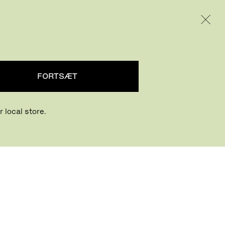
INTERNATIONAL / EUR – DANISH
PRODUKTER
INSPIRATION
OM OS
FORTSÆT
 local store.