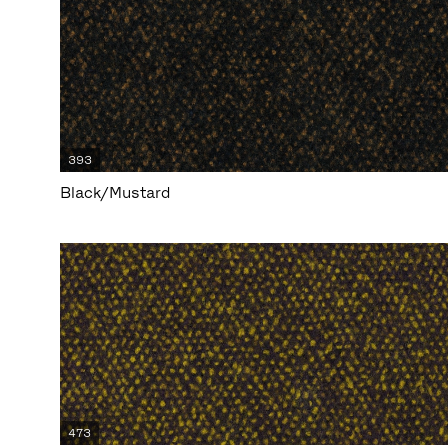
393
Black/Mustard
473