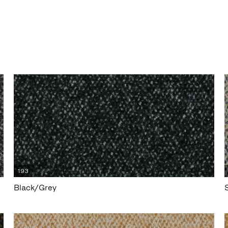
193
Black/Grey