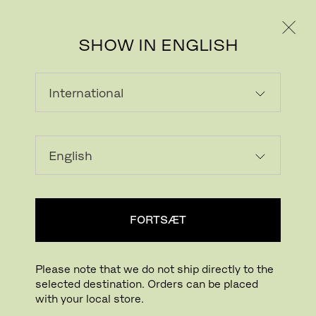
PRIVAT
PROFESSIONEL
SHOW IN ENGLISH
Download billede
FORTSÆT
Please note that we do not ship directly to the
selected destination. Orders can be placed
with your local store.
Klik for at zoome
Træk for at rotere