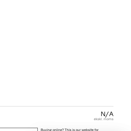
KUNDESERVICE
FAQ
Garanti
Pleje & vedligeholdelse
Salgs & leveringsbetingelser
N/A
ekskl. moms
Buying online? This is our website for