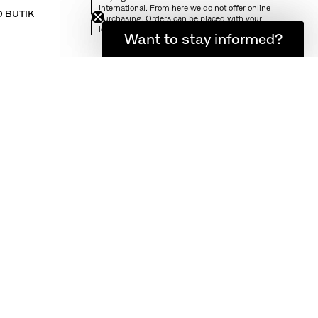
International. From here we do not offer online
D BUTIK
purchasing. Orders can be placed with your
local store.
Want to stay informed?
Hold dig opdateret
RING OG RETURNERING
øbes med og