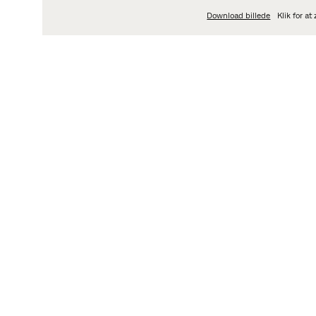
Download billede
Klik for a
OM
PRODUKTMÅL
Om designet
Bendup til Dråben ude
uden filt.