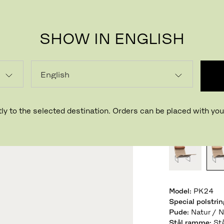
SHOW IN ENGLISH
PK24
Designet af P
ly to the selected destination. Orders can be placed with your
VÆLG FÆRDIG
Model
:
PK24
Special polstrin
Pude
:
Natur / N
Stål ramme
: