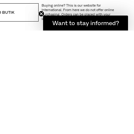
Buying online? This is our website for
International. From here we do not offer online
D BUTIK
purchasing. Orders can be placed with your
local store.
Want to stay informed?
Hold dig opdateret
RING OG RETURNERING
jærholm samling.
 stål til at
or at
len i
 og det var et
 i 1955. De to