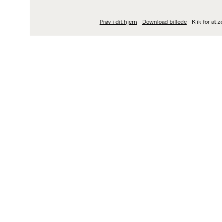
Prøv i dit hjem
Download billede
Klik for at
OM
PRODUKTMÅL
Om designet
PK24™ loungestolen e
Den henter sin inspira
understøtte stolens b
Om designeren
Poul Kjærholm, oprin
København, havde en st
materiale han mente,
Poul Kjærholm indled