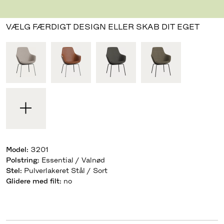
Designet af Arne Jacobsen
,
1959
VÆLG FÆRDIGT DESIGN ELLER SKAB DIT EGET
Model
:
3201
Polstring
:
Essential / Valnød
Stel
:
Pulverlakeret Stål / Sort
Glidere med filt
:
no