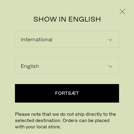
PRIVAT
PROFESSIONEL
SHOW IN ENGLISH
Download billede
Prøv i dit hjem
FritzHansen_Project_
FORTSÆT
Klik for at zoome
Træk for at rotere
Please note that we do not ship directly to the
selected destination. Orders can be placed
LILLE GIRAF™
with your local store.