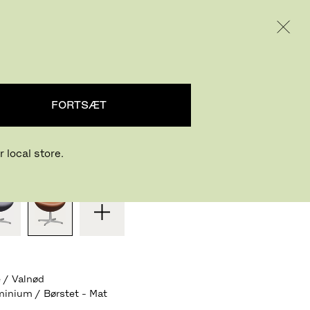
INTERNATIONAL / EUR – DANISH
PRODUKTER
INSPIRATION
OM OS
ET™
FORTSÆT
rne Jacobsen
,
1958
 local store.
T DESIGN ELLER SKAB DIT EGET
 / Valnød
inium / Børstet - Mat