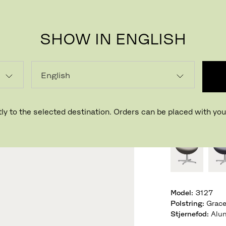
SHOW IN ENGLISH
ÆGG
Designet af A
ly to the selected destination. Orders can be placed with your
VÆLG FÆRDIG
Model
:
3127
Polstring
:
Grace
Stjernefod
:
Alum