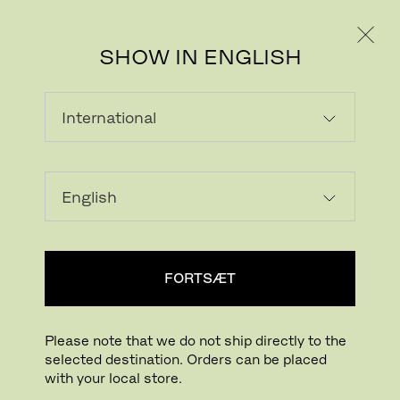
PRIVAT
PROFESSIONEL
SHOW IN ENGLISH
Download billede
Klik for at zoome
FORTSÆT
CUTTER BOKS
Please note that we do not ship directly to the
Designet af Niels Hvass
selected destination. Orders can be placed
with your local store.
VARIANTER