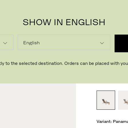
SHOW IN ENGLISH
BARR
HYND
ly to the selected destination. Orders can be placed with your
Designet af S
VARIANTER
Variant:
Panama