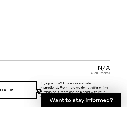
KUNDESERVICE
FAQ
Garanti
Pleje & vedligeholdelse
Salgs & leveringsbetingelser
N/A
ekskl. moms
Buying online? This is our website for
International. From here we do not offer online
D BUTIK
purchasing. Orders can be placed with your
local store.
Want to stay informed?
Hold dig opdateret
RING OG RETURNERING