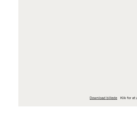
LOGIN
L
My Fritz Hansen
Pe
Partner Portal
Da
Ka
Ov
Wh
Download billede
Klik for a
OM
PRODUKTMÅL