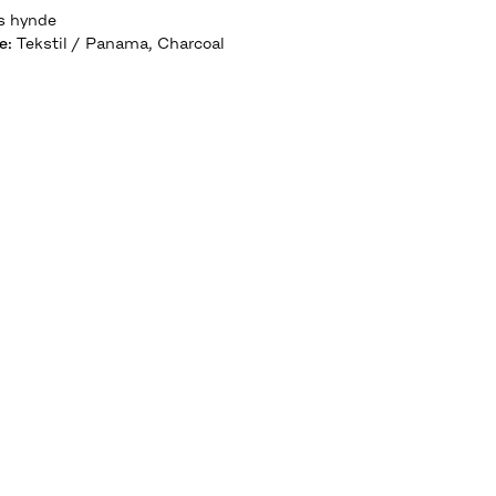
s hynde
e
:
Tekstil / Panama, Charcoal