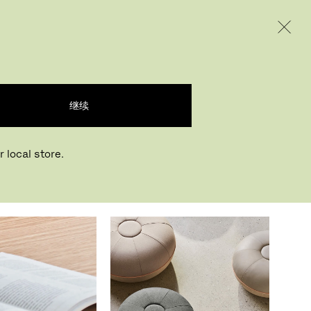
INTERNATIONAL / EUR – CHINESE
产品
创意
企业
继续
 local store.