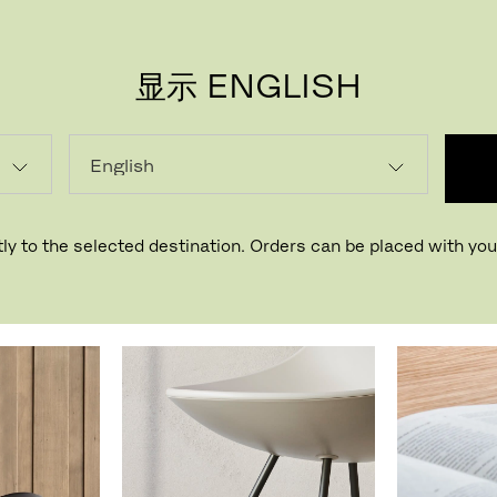
显示 ENGLISH
ly to the selected destination. Orders can be placed with your