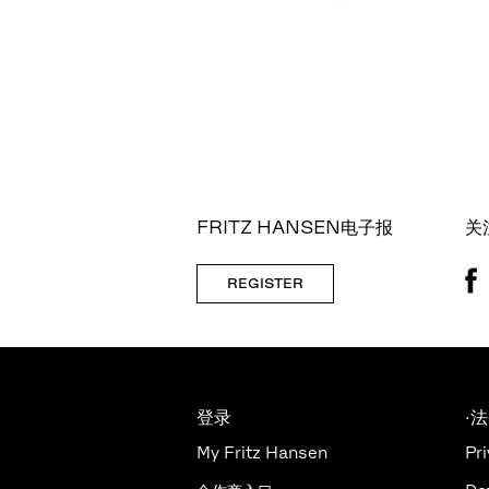
FRITZ HANSEN电子报
关
REGISTER
登录
·
My Fritz Hansen
Pri