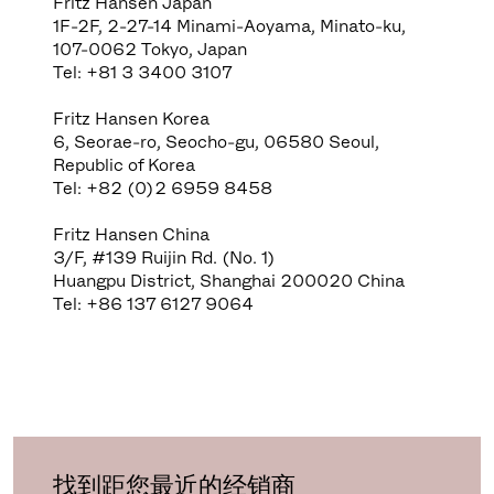
Fritz Hansen Japan
1F-2F, 2-27-14 Minami-Aoyama, Minato-ku,
107-0062 Tokyo, Japan
Tel: +81 3 3400 3107
Fritz Hansen Korea
6, Seorae-ro, Seocho-gu, 06580 Seoul,
Republic of Korea
Tel: +82 (0)2 6959 8458
Fritz Hansen China
3/F, #139 Ruijin Rd. (No. 1)
Huangpu District, Shanghai 200020 China
Tel: +86 137 6127 9064
找到距您最近的经销商