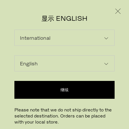
个人用户
专业人士
显示 ENGLISH
联系我们
继续
Please note that we do not ship directly to the
selected destination. Orders can be placed
with your local store.