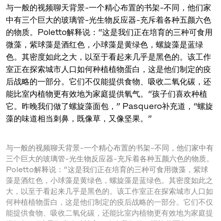
与一般的视频聊天背景-一个精心布置的书架-不同，他们家
中有三个巨大的玻璃管-光生物反应器-充斥着各种五颜六色
的物质。Poletto解释说：“这是我们正在培育的三种可食用
微藻，紫球藻是酒红色，小球藻是黄绿色，螺旋藻是蓝绿
色。其密度如此之大，以至于看起来几乎是黑色的。该工作
室正在探索城市人口如何种植植物蛋白，这是他们制定的疫
后战略的一部分。它们不仅能提供食物、吸收二氧化碳，还
能比室内植物更有效地为家庭提供氧气。“孩子们喜欢种植
它。昨晚我们做了螺旋藻面包，” Pasquero补充道，“螺旋
藻的味道相当刺鼻，既像草，又像坚果。”
与一般的视频聊天背景-一个精心布置的书架-不同，他们家中有
三个巨大的玻璃管-光生物反应器-充斥着各种五颜六色的物质。
Poletto解释说：“这是我们正在培育的三种可食用微藻，紫球
藻是酒红色，小球藻是黄绿色，螺旋藻是蓝绿色。其密度如此之
大，以至于看起来几乎是黑色的。该工作室正在探索城市人口如
何种植植物蛋白，这是他们制定的疫后战略的一部分。它们不仅
能提供食物、吸收二氧化碳，还能比室内植物更有效地为家庭提