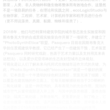
那里，人类、非人类物种和微生物将整体而有效地合作。这显然
不是一项容易的任务，在理论和实践之间，ecoLogicStudio与
生物学家、工程师、艺术家、计算机科学家和程序员进行合作
（更不用说藻类、真菌、黏菌、蜘蛛和蚕类了）。
2018年，他们与巴特莱特建筑学院的城市形态发生实验室和因
斯布鲁克大学的合成景观实验室合作开展了一项研究，并建立了
“PhotoSynthEtica”联盟。Pasquero 目前在因斯布鲁克大
学担任景观建筑学教授。它已经产生了一些建筑干预，艺术装置
(Pasquero 同时研究戏剧，热衷于艺术力量以及支持用其来表
达想法)，以及爱沙尼亚塔林的生态友好型城市总体规划。
可视化是让人们了解未来乌托邦式生物城市运作方式的关键。为
此，Photo.Synth.Etica的“biocurtain”就是一个极好的展
示。它本质是一个半透明的绿色鲜活肺部，里面充满了细菌，可
以覆盖在建筑物的外立面上。它每天能够捕获相当于20棵树的
二氧化碳量，这是一种宏伟的、具有表现力的光合作用。混浊的
城市空气从窗帘底部进入并上升，与其中的藻类相遇，藻类去除
污染、隔离二氧化碳，并释放氧气。更重要的是，到了晚上，它
会发出微藻一般的光亮。该产品目前已投入使用，其中最令人难
忘的要数2018年在都柏林Printworks Building的使用。