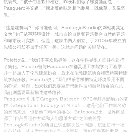
供氧气。“孩子们喜欢种植它。昨晚我们做了螺旋藻面包，”
Pasquero补充道，“螺旋藻的味道相当刺鼻，既像草，又像坚
果。”
“这是建筑吗？”你可能会问。EcoLogicStudio的网站将其定
义为“专门从事环境设计、城市自给自足和建筑整合自然的建筑
和城市设计实践”。但是，这家由两人创立、于2005年成立的
先锋公司却不属于任何一类，这就是问题的关键所在。
Poletto说，“我们不喜欢贴标签，这在学科界限方面往往进行
了简化。Poletto曾与Pasquero在都灵理工学院学习工程学，
并一起加入了伦敦建筑协会，后来在伦敦建筑协会和巴特莱特建
筑学院任教。Poletto说，“我们很乐意根据特定环境采用不同
的称谓。然而，如果我们想要重新想象科技和自然结合的方式，
我们则需要重新描述这些路径。”
Pasquero 引用了Gregory Bateson 1972年颇具影响力的著
作《Steps to an Ecology of Mind》，这是他们工作室名称
的灵感来源，也是他们精神的核心。Bateson提出，世界问题
源于“自然界运作方式和人们思维方式”之间的差异。
EcoLogicStudio的项目正试图解决这一问题，试图进行一场
典范转移，从人类世时代转向一个更新、更相互联系的世界。在