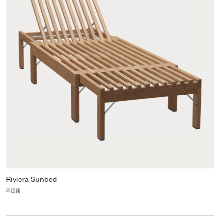
Riviera Sunbed
不适用