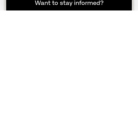
想随时了解最新资讯吗？
Want to stay informed?
Supercircular™ 咖啡桌
A603, 100 x 100 cm
不适用
更多选项