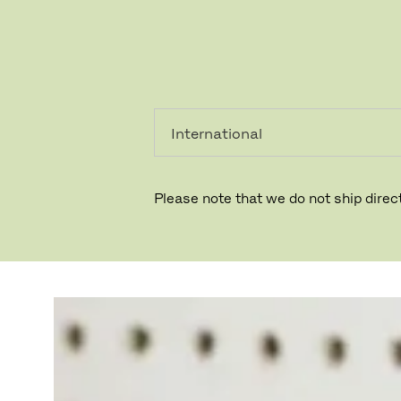
个人用
专业人
户
士
Please note that we do not ship direct
NOMAD