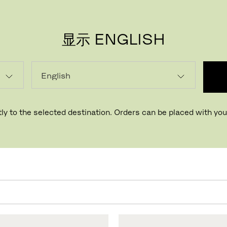
显示 ENGLISH
遮阳伞
下保持凉爽，享用由耐用材料精心制作而成的美丽遮阳伞。采用耐水
污织物，以及能够抵御风雨的实木支柱。
ly to the selected destination. Orders can be placed with your