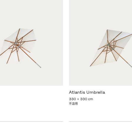
Atlantis Umbrella
330 x 330 cm
不适用