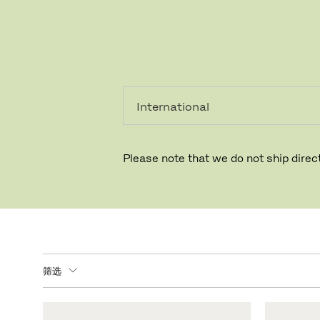
个人用
专业人
户
士
在遮荫之
Please note that we do not ship direct
筛选