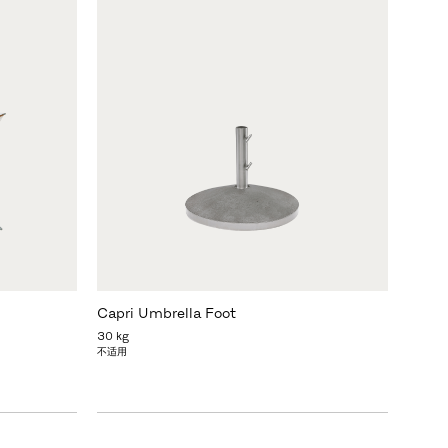
Capri Umbrella Foot
30 kg
不适用