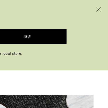
INTERNATIONAL / EUR – CHINESE
产品
创意
企业
继续
 local store.