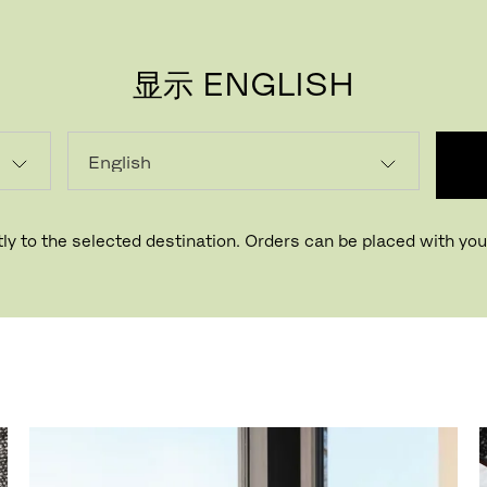
显示 ENGLISH
ly to the selected destination. Orders can be placed with your