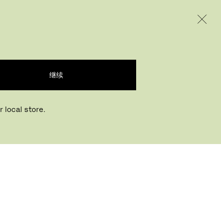
INTERNATIONAL / EUR – CHINESE
产品
创意
企业
继续
 local store.