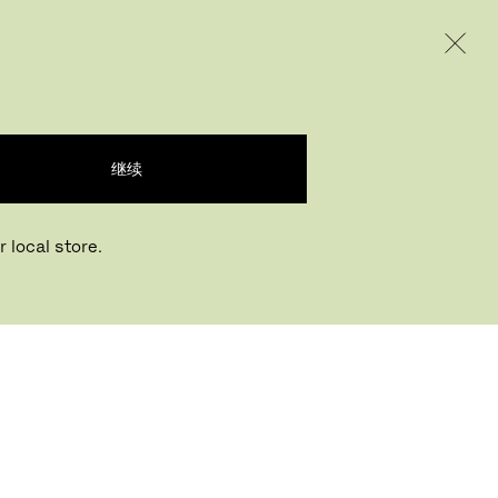
INTERNATIONAL / EUR – CHINESE
产品
创意
企业
继续
 local store.