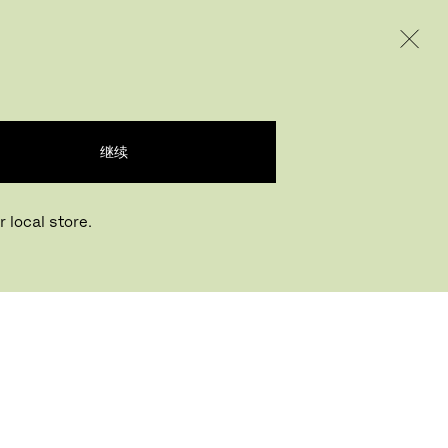
INTERNATIONAL / EUR – CHINESE
产品
创意
企业
继续
 local store.