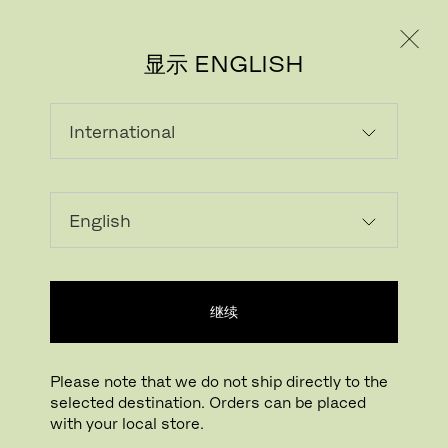
个人用户
专业人士
显示 ENGLISH
下载图片
继续
Please note that we do not ship directly to the
selected destination. Orders can be placed
with your local store.