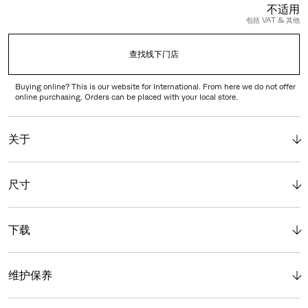
不适用
包括 VAT & 其他
查找线下门店
Buying online? This is our website for International. From here we do not offer
online purchasing. Orders can be placed with your local store.
关于
尺寸
下载
维护保养