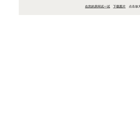
在您的房间试一试
下载图片
点击放
关于设计
Vico Duo 椅可以堆叠
的其它设计稿一起放在Fri
VM110是一款精致的座椅和
关于设计师
意大利设计师 Vico M
借口。Vico Magis
尚的高概念家具到精心构