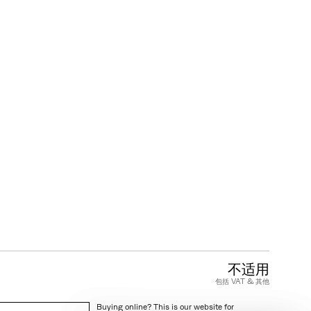
客户关怀
FAQ
产品保修
产品保养和维护
商业条款
不适用
包括 VAT & 其他
Buying online? This is our website for