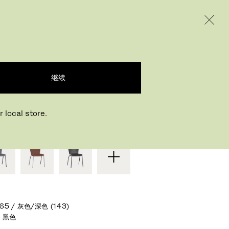
INTERNATIONAL / EUR – CHINESE
产品
创意
企业
 DUO™
继续
istretti
,
1997
 local store.
性化创建
l 65 / 灰色/深色 (143)
 黑色