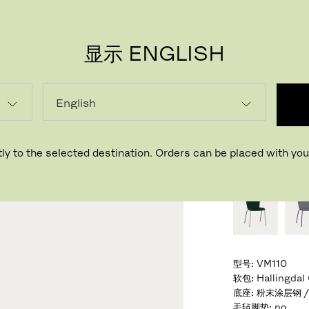
显示 ENGLISH
VICO
设计师 Vico Mag
ly to the selected destination. Orders can be placed with your
选择预设计或个
型号
:
VM110
软包
:
Hallingda
底座
:
粉末涂层钢 /
毛毡脚垫
:
no