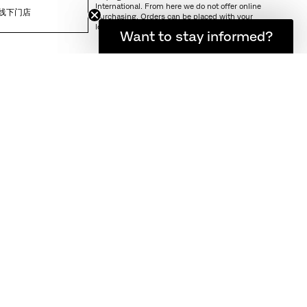
International. From here we do not offer online
线下门店
purchasing. Orders can be placed with your
local store.
想随时了解最新资讯吗？
Want to stay informed?
年设计此款椅子，和他
艺。
为糟糕的设计找任何
赞誉，这些作品从时