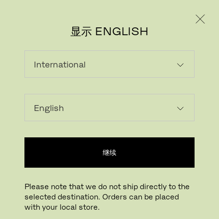
个人用户
专业人士
显示 ENGLISH
继续
下载图片
点击放大
TRAY TABLE
Please note that we do not ship directly to the
selected destination. Orders can be placed
设计师 Fritz Hansen
,
1958
with your local store.