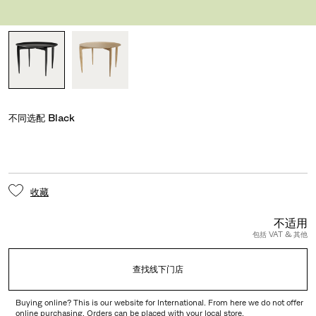
多样式
不同选配
Black
收藏
不适用
包括 VAT & 其他
查找线下门店
Buying online? This is our website for International. From here we do not offer
online purchasing. Orders can be placed with your local store.