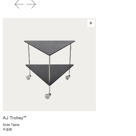
新
AJ Trolley™
Side Table
不适用