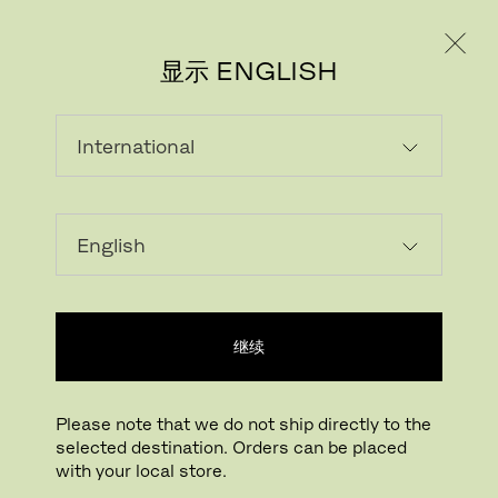
个人用户
专业人士
显示 ENGLISH
下载图片
在您的房间试一试
FritzHansen_Project_C
继续
点击放大
拖动旋转
Please note that we do not ship directly to the
selected destination. Orders can be placed
SERIES 7™ 椅子
with your local store.