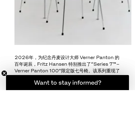
2026年，为纪念丹麦设计大师 Verner Panton 的
百年诞辰，Fritz Hansen 特别推出了“Series 7™–
Verner Panton 100”限定版七号椅。该系列重现了
Panton 在1970年代为 Arne Jacobsen 的经典
想随时了解最新资讯吗？
Want to stay informed?
Series 7™ 七号椅所设计的配色方案中的四款暖色
调。
黄、橙、红与棕四色，映射出Panton对色彩感知与
情感力量的深刻洞察。它们为座椅的雕塑曲线注入鲜
活能量，既印证了其设计理念的历久弥新，也彰显了
色彩在当代室内空间中的隽永意义。