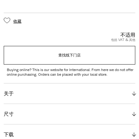
收藏
不适用
包括 VAT & 其他
查找线下门店
Buying online? This is our website for International. From here we do not offer
online purchasing. Orders can be placed with your local store.
关于
尺寸
下载