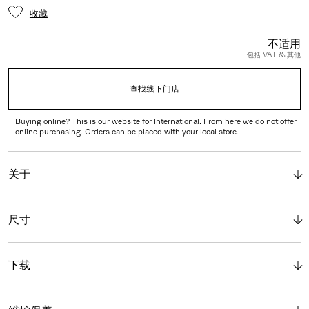
收藏
不适用
包括 VAT & 其他
查找线下门店
Buying online? This is our website for International. From here we do not offer
online purchasing. Orders can be placed with your local store.
关于
尺寸
下载