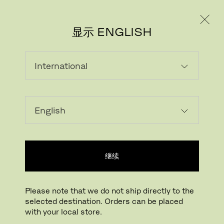
个人用户
专业人士
显示 ENGLISH
下载图片
在您的房间试一试
FritzHansen_Project_C
继续
点击放大
拖动旋转
Please note that we do not ship directly to the
selected destination. Orders can be placed
SERIES 7™ COUNTER STOOL
with your local store.