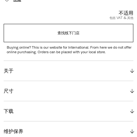
不适用
包括 VAT & 其他
查找线下门店
Buying online? This is our website for International. From here we do not offer
online purchasing. Orders can be placed with your local store.
关于
尺寸
下载
维护保养