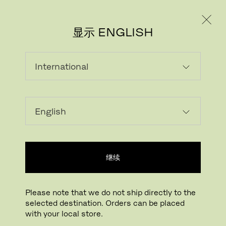
个人用户
专业人士
显示 ENGLISH
载入中...
收藏
继续
查找线下门店
Please note that we do not ship directly to the
selected destination. Orders can be placed
Buying online? This is our website for International. From here we do not offer
with your local store.
online purchasing. Orders can be placed with your local store.