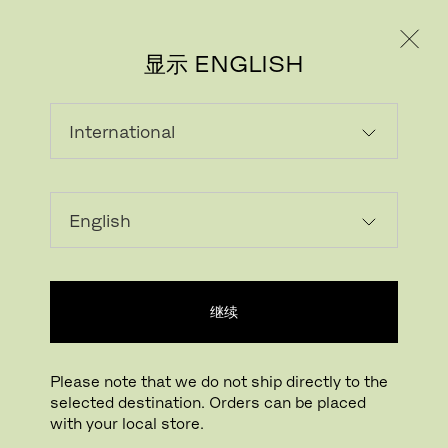
个人用户
专业人士
显示 ENGLISH
下载图片
在您的房间试一试
FritzHansen_Project_C
继续
点击放大
拖动旋转
Please note that we do not ship directly to the
selected destination. Orders can be placed
PK20™ 休闲椅
with your local store.