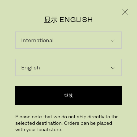
个人用户
专业人士
显示 ENGLISH
载入中...
收藏
继续
查找线下门店
Please note that we do not ship directly to the
selected destination. Orders can be placed
Buying online? This is our website for International. From here we do not offer
with your local store.
online purchasing. Orders can be placed with your local store.