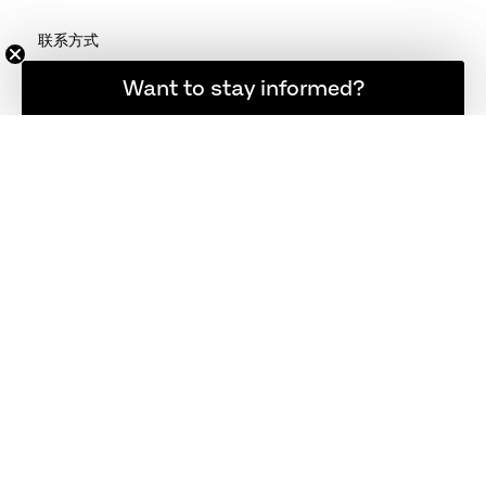
联系方式
+45 48 17 23 00
想随时了解最新资讯吗？
Want to stay informed?
info@fritzhansen.com
STORE LOCATOR
寻找店铺
登录
·法务
企业