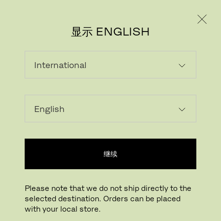
个人用户
专业人士
显示 ENGLISH
载入中...
收藏
继续
查找线下门店
Please note that we do not ship directly to the
selected destination. Orders can be placed
Buying online? This is our website for International. From here we do not offer
with your local store.
online purchasing. Orders can be placed with your local store.