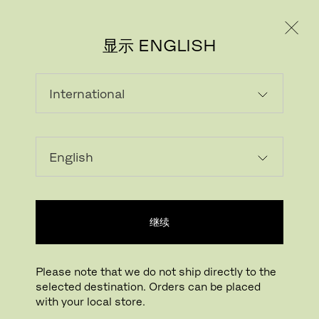
个人用户
专业人士
显示 ENGLISH
下载图片
继续
点击放大
拖动旋转
Please note that we do not ship directly to the
selected destination. Orders can be placed
LISSONI SOFA™
with your local store.