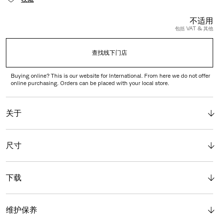
不适用
包括 VAT & 其他
查找线下门店
Buying online? This is our website for International. From here we do not offer
online purchasing. Orders can be placed with your local store.
关于
尺寸
下载
维护保养