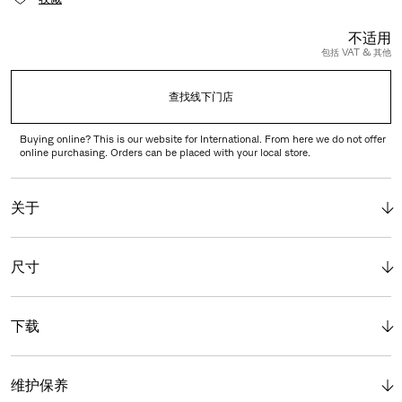
不适用
包括 VAT & 其他
查找线下门店
Buying online? This is our website for International. From here we do not offer
online purchasing. Orders can be placed with your local store.
关于
尺寸
下载
维护保养