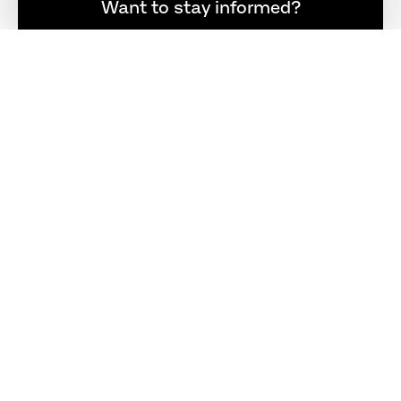
想随时了解最新资讯吗？
Want to stay informed?
REGISTER
关注我
联系方式
+45 48 17 23 00
info@fritzhansen.com
STORE LOCATOR
寻找店铺
登录