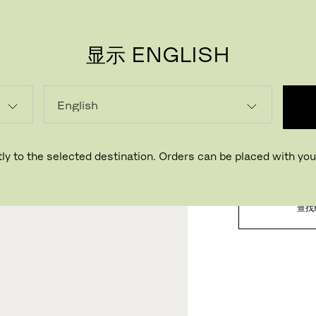
显示 ENGLISH
载入中..
ly to the selected destination. Orders can be placed with your
查找