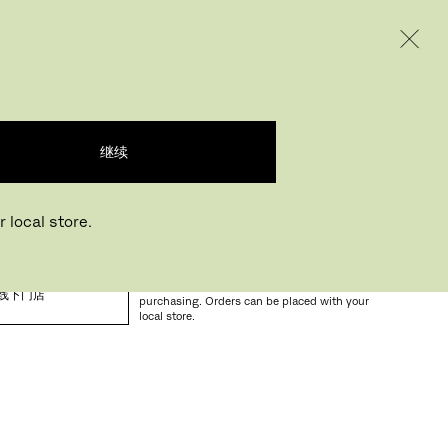
INTERNATIONAL / EUR – CHINESE
产品
创意
企业
.
继续
 local store.
Buying online? This is our website for
International. From here we do not offer online
线下门店
purchasing. Orders can be placed with your
local store.