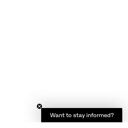
客户关怀
FAQ
产品保修
产品保养和维护
商业条款
想随时了解最新资讯吗？
Want to stay informed?