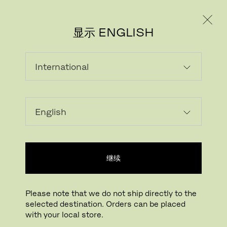
个人用户
专业人士
显示 ENGLISH
载入中...
收藏
继续
查找线下门店
Please note that we do not ship directly to the
selected destination. Orders can be placed
Buying online? This is our website for International. From here we do not offer
with your local store.
online purchasing. Orders can be placed with your local store.