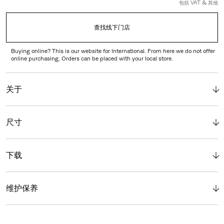
包括 VAT & 其他
查找线下门店
Buying online? This is our website for International. From here we do not offer
online purchasing. Orders can be placed with your local store.
关于
尺寸
下载
维护保养