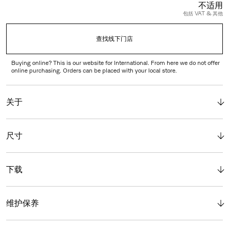
不适用
包括 VAT & 其他
查找线下门店
Buying online? This is our website for International. From here we do not offer
online purchasing. Orders can be placed with your local store.
关于
尺寸
下载
维护保养