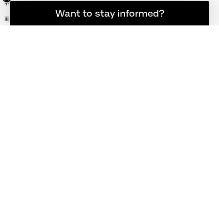
不适用
204 x 102 cm
不适用
想随时了解最新资讯吗？
Want to stay informed?
更多选项
更多选项
FRITZ HANSEN电子报
REGISTER
关注我