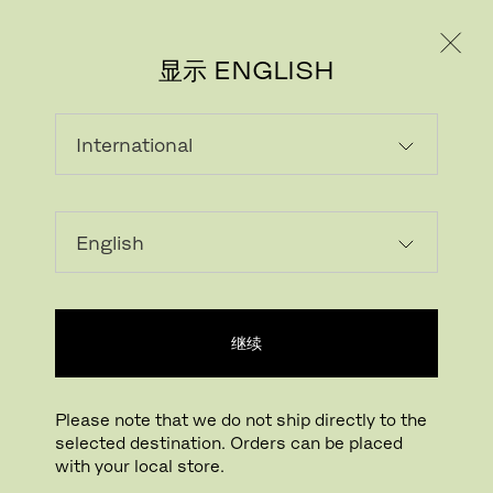
个人用户
专业人士
显示 ENGLISH
下载图片
在您的房间试一试
FritzHansen_Project_C
继续
点击放大
拖动旋转
Please note that we do not ship directly to the
selected destination. Orders can be placed
CHINA CHAIR™
with your local store.