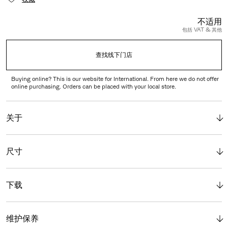
不适用
包括 VAT & 其他
查找线下门店
Buying online? This is our website for International. From here we do not offer
online purchasing. Orders can be placed with your local store.
关于
尺寸
下载
维护保养