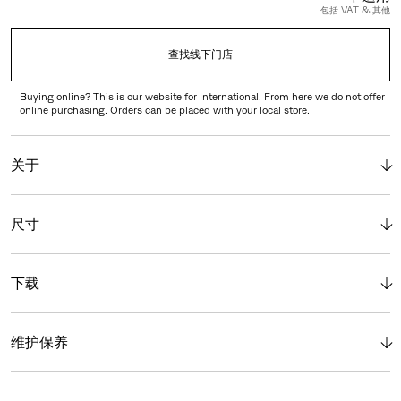
包括 VAT & 其他
查找线下门店
Buying online? This is our website for International. From here we do not offer
online purchasing. Orders can be placed with your local store.
关于
尺寸
下载
维护保养