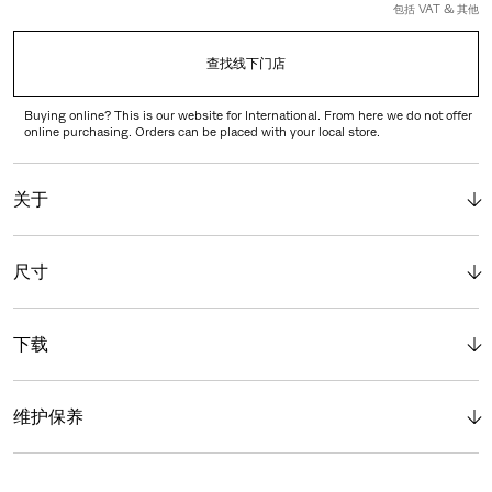
包括 VAT & 其他
查找线下门店
Buying online? This is our website for International. From here we do not offer
online purchasing. Orders can be placed with your local store.
关于
尺寸
下载
维护保养