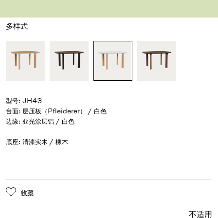
设计师 Jaime Hayon
,
2014
多样式
型号
:
JH43
台面
:
层压板（Pfleiderer） / 白色
边缘
:
底座
:
清漆实木 / 橡木
收藏
不适用