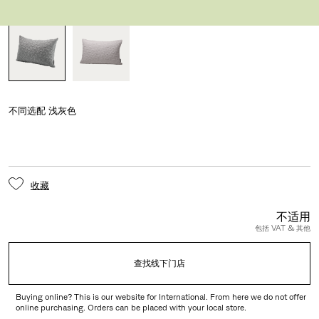
多样式
不同选配
浅灰色
收藏
不适用
包括 VAT & 其他
查找线下门店
Buying online? This is our website for International. From here we do not offer
online purchasing. Orders can be placed with your local store.