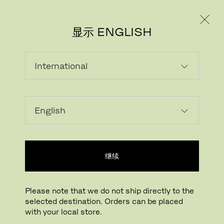
个人用户
专业人士
显示 ENGLISH
继续
下载图片
点击放大
AJ CUSHION
Please note that we do not ship directly to the
设计师 Arne Jacobsen
,
2016
selected destination. Orders can be placed
with your local store.